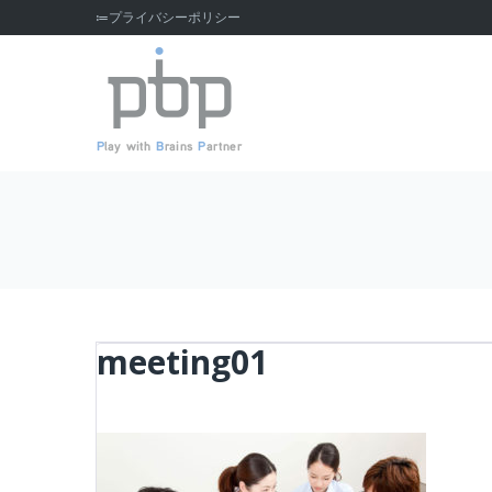
Skip
≔プライバシーポリシー
to
content
meeting01