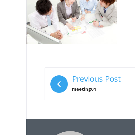
投
Previous Post
稿
meeting01
ナ
ビ
ゲ
ー
シ